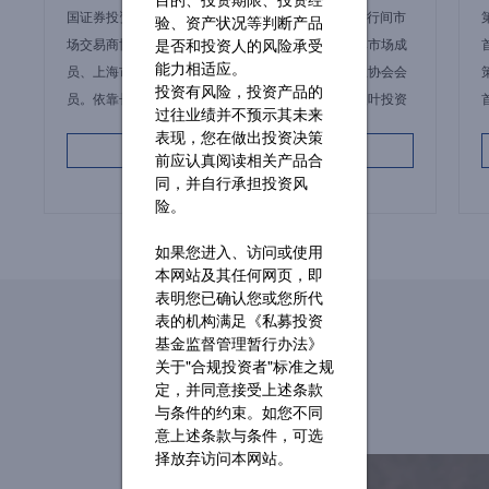
国证券投资基金业协会（AMAC）普通会员、中国银行间市
验、资产状况等判断产品
场交易商协会会员、人民币利率互换市场和远期利率市场成
是否和投资人的风险承受
能力相适应。
员、上海市基金同业公会会员、上海市人工智能行业协会会
投资有风险，投资产品的
员。依靠长期深耕中国资本市场积累的专业优势，银叶投资
过往业绩并不预示其未来
已经形成覆盖固定收益、宏观对冲、权益投资、量化及衍生
表现，您在做出投资决策
MORE
品策略等多元化的投资体系。
前应认真阅读相关产品合
同，并自行承担投资风
险。
如果您进入、访问或使用
本网站及其任何网页，即
表明您已确认您或您所代
表的机构满足《私募投资
基金监督管理暂行办法》
关于"合规投资者"标准之规
定，并同意接受上述条款
与条件的约束。如您不同
意上述条款与条件，可选
择放弃访问本网站。