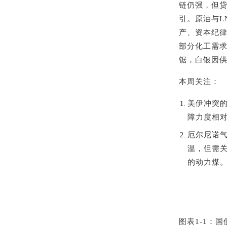
链仍强，但
引。原油与L
产、资本纪律
部分化工需
锯，白银因
本周关注：
美伊冲突
障力度相
厄尔尼诺
温，但需
的动力煤
图表1‑1：