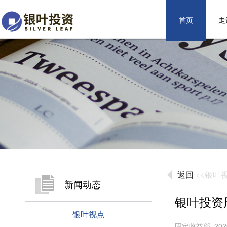
首页
走
返回
<<银叶
新闻动态
银叶投资周报(
银叶视点
固定收益部 2026