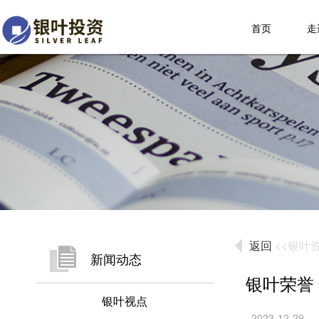
首页
走
返回
<<银叶
新闻动态
银叶荣誉 
银叶视点
2023-12-29